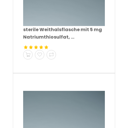
sterile Weithalsflasche mit 5 mg
Natriumthiosulfat, ...