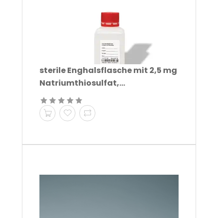
sterile Enghalsflasche mit 2,5 mg
Natriumthiosulfat,...