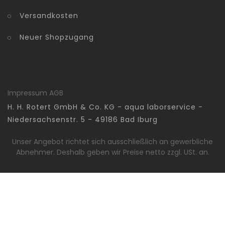
Versandkosten
Neuer Shopzugang
Impressum
AGB
H. H. Rotert GmbH & Co. KG - aqua laborservice -
Niedersachsenstr. 5 - 49186 Bad Iburg
Unser Angebot richtet sich ausschließlich an gewerbliche
Abnehmer. Deshalb geben wir Preise netto zzgl. USt. an.