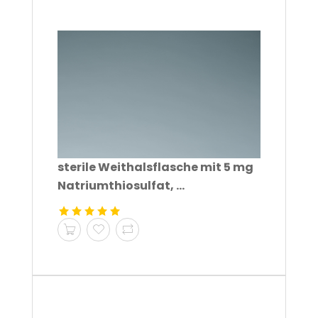
sterile Weithalsflasche mit 5 mg
Natriumthiosulfat, ...