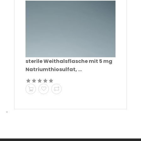
sterile Weithalsflasche mit 5 mg
Natriumthiosulfat, ...