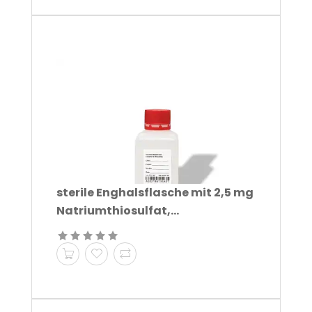
sterile Enghalsflasche mit 2,5 mg
Natriumthiosulfat,...