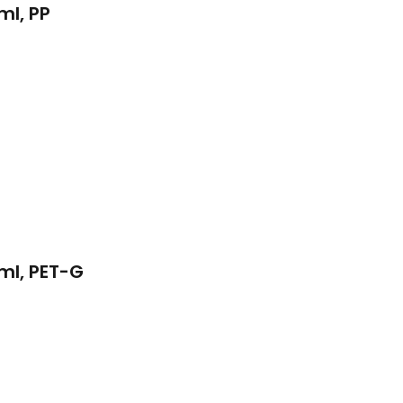
ml, PP
 ml, PET-G