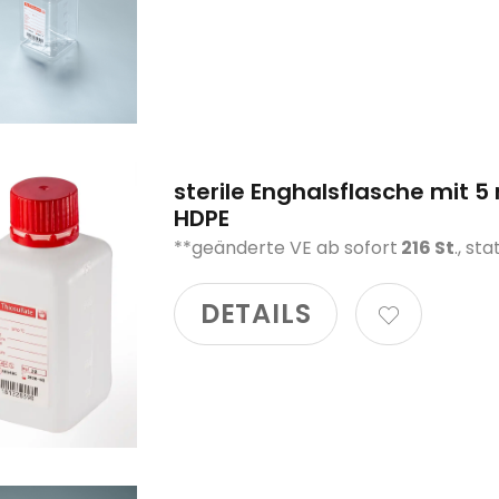
sterile Enghalsflasche mit 5
HDPE
**geänderte VE ab sofort
216 St
., sta
DETAILS